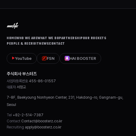
HOME
WHO WE ARE
WHAT WE DO
PARTNERSHIP
OUR ROCKETS
PEOPLE & RECRUIT
NEWS
CONTACT
YouTube
FSN
HAI BOOSTER
▶
주식회사 부스터즈
사업자등록번호
455-86-01557
대표자
서정교
7-8F, Baekyoung Nonhyeon Center, 231, Hakdong-ro, Gangnam-gu,
Seoul
Tel
+82-2-514-7387
Contact
Contact@boosterz.co.kr
Recruiting
apply@boosterz.co.kr