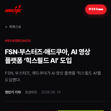
MENU
← 목록으로
#
링티
#
캠페인
#
성과
FSN·부스터즈·애드쿠아, AI 영상
플랫폼 ‘힉스필드 AI’ 도입
FSN, 부스터즈, 애드쿠아가 AI 영상 플랫폼 '힉스필드 AI'를
도입했다.
정민기 기자
조선비즈
2026.06.16