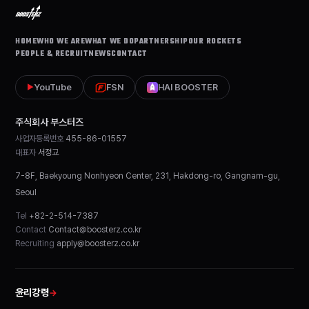
HOME
WHO WE ARE
WHAT WE DO
PARTNERSHIP
OUR ROCKETS
PEOPLE & RECRUIT
NEWS
CONTACT
YouTube
FSN
HAI BOOSTER
▶
주식회사 부스터즈
사업자등록번호
455-86-01557
대표자
서정교
7-8F, Baekyoung Nonhyeon Center, 231, Hakdong-ro, Gangnam-gu,
Seoul
Tel
+82-2-514-7387
Contact
Contact@boosterz.co.kr
Recruiting
apply@boosterz.co.kr
윤리강령