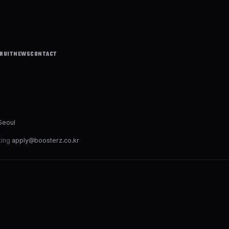
RUIT
NEWS
CONTACT
Seoul
ting
apply@boosterz.co.kr