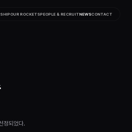
SHIP
OUR ROCKETS
PEOPLE & RECRUIT
NEWS
CONTACT
수
 선정되었다.