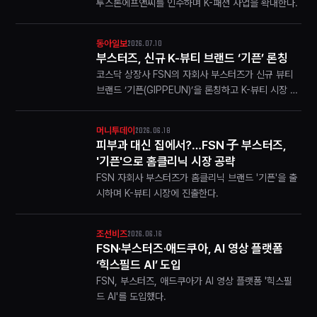
투스톤에프앤씨를 인수하며 K-패션 사업을 확대한다.
2026.07.10
동아일보
부스터즈, 신규 K-뷰티 브랜드 ‘기픈’ 론칭
코스닥 상장사 FSN의 자회사 부스터즈가 신규 뷰티
브랜드 ‘기픈(GIPPEUN)’을 론칭하고 K-뷰티 시장 공
략에 나선다. 기픈은 오는 22일 와디즈 펀딩을 통해
시장에 첫선을 보일 예정이다. 이번 론칭은 기존 광고
2026.06.18
머니투데이
대행사 중심에서 브랜드·플랫폼·AI 콘텐츠 기업으
피부과 대신 집에서?…FSN 子 부스터즈,
로…
'기픈'으로 홈클리닉 시장 공략
FSN 자회사 부스터즈가 홈클리닉 브랜드 '기픈'을 출
시하며 K-뷰티 시장에 진출한다.
2026.06.16
조선비즈
FSN·부스터즈·애드쿠아, AI 영상 플랫폼
‘힉스필드 AI’ 도입
FSN, 부스터즈, 애드쿠아가 AI 영상 플랫폼 '힉스필
드 AI'를 도입했다.