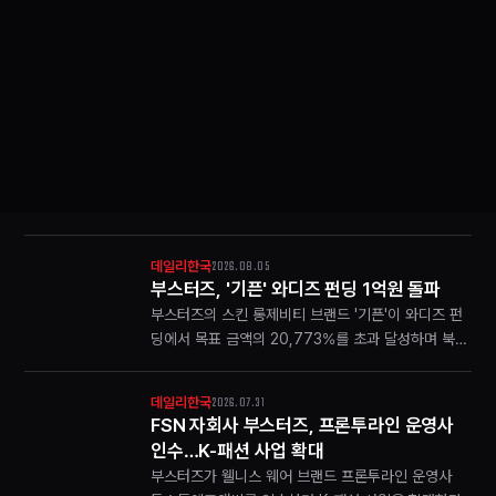
2026.08.05
데일리한국
부스터즈, '기픈' 와디즈 펀딩 1억원 돌파
부스터즈의 스킨 롱제비티 브랜드 '기픈'이 와디즈 펀
딩에서 목표 금액의 20,773%를 초과 달성하며 북
미 아마존 진출을 계획하고 있다.
2026.07.31
데일리한국
FSN 자회사 부스터즈, 프론투라인 운영사
인수…K-패션 사업 확대
부스터즈가 웰니스 웨어 브랜드 프론투라인 운영사